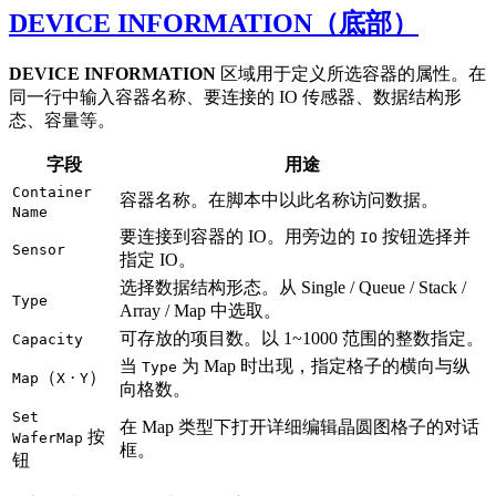
DEVICE INFORMATION（底部）
DEVICE INFORMATION
区域用于定义所选容器的属性。在
同一行中输入容器名称、要连接的 IO 传感器、数据结构形
态、容量等。
字段
用途
Container
容器名称。在脚本中以此名称访问数据。
Name
要连接到容器的 IO。用旁边的
按钮选择并
IO
Sensor
指定 IO。
选择数据结构形态。从 Single / Queue / Stack /
Type
Array / Map 中选取。
可存放的项目数。以 1~1000 范围的整数指定。
Capacity
当
为 Map 时出现，指定格子的横向与纵
Type
（
·
）
Map
X
Y
向格数。
Set
在 Map 类型下打开详细编辑晶圆图格子的对话
按
WaferMap
框。
钮