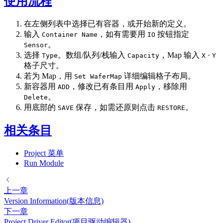
使用流程
在左侧列表中选择已有容器，或开始新的定义。
输入
，如有需要用
按钮指定
Container Name
IO
。
Sensor
选择
。数组/队列/栈输入
，Map 输入
·
Type
Capacity
X
Y
格子尺寸。
若为 Map，用
详细编辑格子布局。
Set WaferMap
新容器用
，修改已有条目用
，移除用
ADD
Apply
。
Delete
用底部的
保存，如需还原则点击
。
SAVE
RESTORE
相关条目
Project 菜单
Run Module
上一章
Version Information(版本信息)
下一章
Project Driver Editor(项目驱动编辑器)