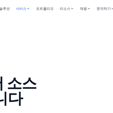
솔루션
서비스
포트폴리오
리소스
채용
문의하기
기술 블로그
채용 정보
문의하
외주 개발
매뉴얼 홈
인재상
오시는 
자동화 장비 PC 제어 소프트웨어를 QMachineStudio 기반으로 수주
튜토리얼
복지제도
PC 제어 컨설팅
신규 개발 · 운영 · 마이그레이션 단계의 의사결정 · 아키텍처 · 교육 자
GUI 매뉴얼
XScript 매뉴얼
유지보수
기존 PC 제어 소프트웨어 장기 유지보수 · 마이그레이션
Database 매뉴얼
FAQ
어 소스
공지사항
니다