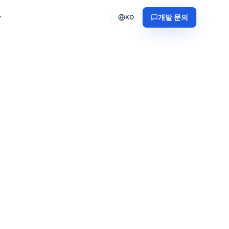
개발 문의
KO
기
길
 개발
문