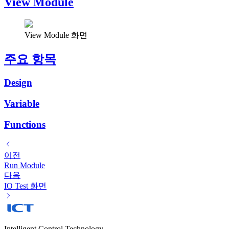
View Module
View Module 화면
주요 항목
Design
Variable
Functions
이전
Run Module
다음
IO Test 화면
Intelligent Control Technology