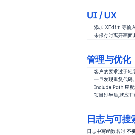
UI / UX
添加
等输入
XEdit
未保存时离开画面,
管理与优化
客户的要求过于轻
一旦发现重复代码
Include Path 应
配
项目过半后,就应开
日志与可搜
日志中写函数名时,
不