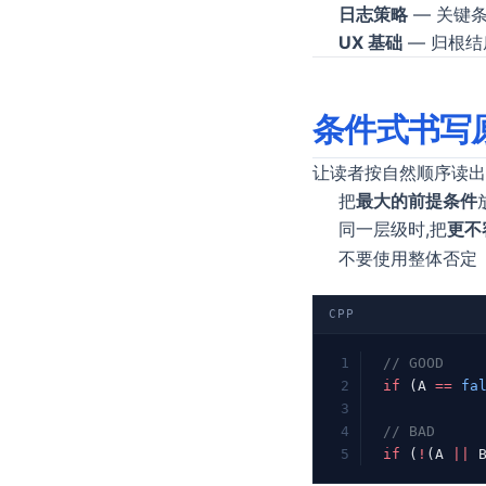
日志策略
— 关键
UX 基础
— 归根结
条件式书写
让读者按自然顺序读出
把
最大的前提条件
同一层级时,把
更不
不要使用整体否定
CPP
// GOOD
if
 (A 
==
 fa
// BAD
if
 (
!
(A 
||
 