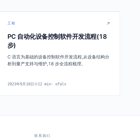
工程
START
1
6
PC 自动化设备控制软件开发流程(18
12
步)
18
C 语言为基础的设备控制软件开发流程,从设备结构分
SHIP
析到量产支持与维护,18 步全流程梳理。
2023年9月10日
12
min
·
ofalv
联系我们