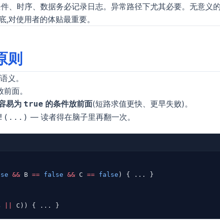
条件、时序、数据务必记录日志。异常路径下尤其必要。无意义
底,对使用者的体贴最重要。
原则
语义。
放前面。
容易为
的条件放前面
(短路求值更快、更早失败)。
true
— 读者得在脑子里再翻一次。
!(...)
lse
 &&
 B 
==
 false
 &&
 C 
==
 false
) { ... }
B 
||
 C)) { ... }