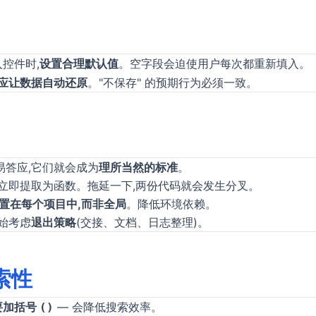
控件时,
设置合理默认值
。空字段会迫使用户每次都重新填入。
应让数据自动还原
。"不保存" 的预期行为必须一致。
易答应,它们就会成为
理所当然的标准
。
,立即提取为函数。拖延一下,两份代码就会发生分叉。
置在每个项目中,而非全局
。降低环境依赖。
始考虑
退出策略
(交接、文档、日志整理)。
索性
要加括号
— 会降低搜索效率。
()