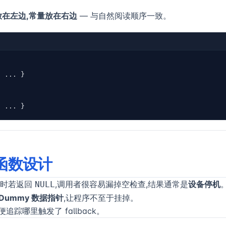
放在左边,常量放在右边
— 与自然阅读顺序一致。
{ ... }
{ ... }
函数设计
错时若返回
,调用者很容易漏掉空检查,结果通常是
设备停机
NULL
Dummy 数据指针
,让程序不至于挂掉。
便追踪哪里触发了 fallback。