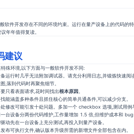
公告
般软件开发存在不同的环境约束。运行在量产设备上的代码的特
建议年年值得复读。
码建议
其特殊环境,以下方面与一般软件开发不同:
设备运行时几乎无法附加调试器。请充分利用日志,并锻炼快速阅
大图,落到代码时再聚焦细节。
不要只看表面请求,花时间找出
根本原因
。
寻找能涵盖多种条件且抓住核心的简单共通条件,可以减少分支。
处修改可能引发十处问题。多加一个 checkbox 选项,测试用例与
一台设备分两份代码维护,工作量增加 1.5 倍,但维护成本和 bug
增驱动先在一台设备上充分测试,再投入到量产设备。
只发布可执行文件,确认版本升级所需的新增文件全部包含在内。