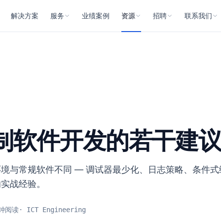
解决方案
服务
业绩案例
资源
招聘
联系我们
技术博客
招聘职位
联系我们
定制开发
基于 QMachineStudio 定制开发自动化设备 PC 控制软件
电子通讯
人才理念
交通指引
PC 控制咨询
证
手册首页
福利制度
新开发 · 运营阶段的架构、决策与培训咨询
教程
GUI 手册
制软件开发的若干建
XScript 手册
Database 手册
境与常规软件不同 — 调试器最少化、日志策略、条件
Log Manager
的实战经验。
常见问题
钟阅读
·
ICT Engineering