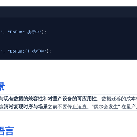
""
, 
"DoFunc 执行中"
);
""
, 
"DoFunc() 执行中"
);
景
与现有数据的兼容性
和
对量产设备的可应用性
。数据迁移的成本
能
清晰复现时序与场景
之前不要停止追查。"偶尔会发生" 在量
语言