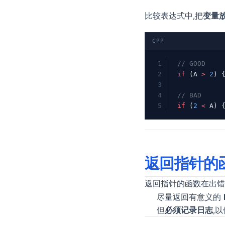
比较表达式中,把
变量
CPP
// GOOD
if
 (A 
>
 2
) 
// BAD
if
 (
2
 <
 A) 
返回指针的
返回指针的函数在出
尽量返回有意义的
但
必须记录日志
,以